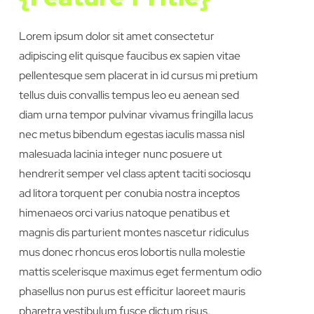
Lorem ipsum dolor sit amet consectetur
adipiscing elit quisque faucibus ex sapien vitae
pellentesque sem placerat in id cursus mi pretium
tellus duis convallis tempus leo eu aenean sed
diam urna tempor pulvinar vivamus fringilla lacus
nec metus bibendum egestas iaculis massa nisl
malesuada lacinia integer nunc posuere ut
hendrerit semper vel class aptent taciti sociosqu
ad litora torquent per conubia nostra inceptos
himenaeos orci varius natoque penatibus et
magnis dis parturient montes nascetur ridiculus
mus donec rhoncus eros lobortis nulla molestie
mattis scelerisque maximus eget fermentum odio
phasellus non purus est efficitur laoreet mauris
pharetra vestibulum fusce dictum risus.