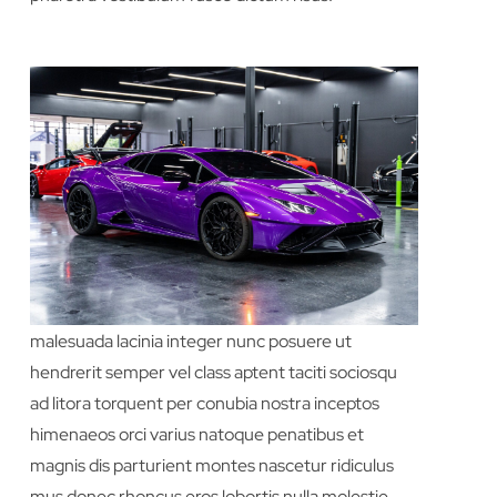
{Feature 2 Title}
Lorem ipsum dolor sit amet consectetur
adipiscing elit quisque faucibus ex sapien vitae
pellentesque sem placerat in id cursus mi pretium
tellus duis convallis tempus leo eu aenean sed
diam urna tempor pulvinar vivamus fringilla lacus
nec metus bibendum egestas iaculis massa nisl
malesuada lacinia integer nunc posuere ut
hendrerit semper vel class aptent taciti sociosqu
ad litora torquent per conubia nostra inceptos
himenaeos orci varius natoque penatibus et
magnis dis parturient montes nascetur ridiculus
mus donec rhoncus eros lobortis nulla molestie