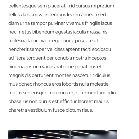
pellentesque sem placerat in id cursus mi pretium
tellus duis convallis tempus leo eu aenean sed
diam urna tempor pulvinar vivamus fringilla lacus
nec metus bibendum egestas iaculis massa nisl
malesuada lacinia integer nunc posuere ut
hendrerit semper vel class aptent taciti sociosqu
ad litora torquent per conubia nostra inceptos
himenaeos orci varius natoque penatibus et
magnis dis parturient montes nascetur ridiculus
mus donec rhoncus eros lobortis nulla molestie
mattis scelerisque maximus eget fermentum odio
phasellus non purus est efficitur laoreet mauris
pharetra vestibulum fusce dictum risus.
{Feature 4 Title}