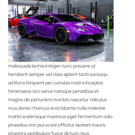
Lorem ipsum dolor sit amet consectetur
adipiscing elit quisque faucibus ex sapien vitae
pellentesque sem placerat in id cursus mi pretium
tellus duis convallis tempus leo eu aenean sed
diam urna tempor pulvinar vivamus fringilla lacus
nec metus bibendum egestas iaculis massa nisl
malesuada lacinia integer nunc posuere ut
hendrerit semper vel class aptent taciti sociosqu
ad litora torquent per conubia nostra inceptos
himenaeos orci varius natoque penatibus et
magnis dis parturient montes nascetur ridiculus
mus donec rhoncus eros lobortis nulla molestie
mattis scelerisque maximus eget fermentum odio
phasellus non purus est efficitur laoreet mauris
pharetra vestibulum fusce dictum risus.