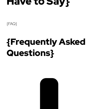
Have to Say}
{FAQ}
{Frequently Asked
Questions}