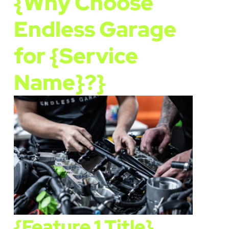
{Why Choose
Endless Garage
for {Service
Name}?}
{Feature 1 Title}